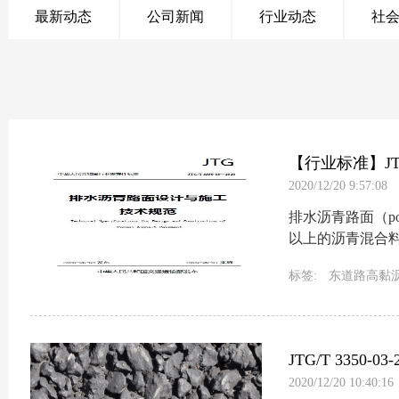
最新动态
公司新闻
行业动态
社
【行业标准】JTG
2020/12/20 9:57:08
施工技术规范
排水沥青路面（poro
以上的沥青混合
青路面类型，又称
标签:
东道路高黏
高黏剂
沥青高粘
JTG/T 335
2020/12/20 10:40:16
范》解读